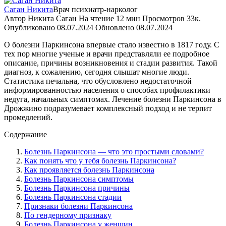
Саган Никита
Врач психиатр-нарколог
Автор
Никита Саган
На чтение
12 мин
Просмотров
33к.
Опубликовано
08.07.2024
Обновлено
08.07.2024
О болезни Паркинсона впервые стало известно в 1817 году. С
тех пор многие ученые и врачи представляли ее подробное
описание, причины возникновения и стадии развития. Такой
диагноз, к сожалению, сегодня слышат многие люди.
Статистика печальна, что обусловлено недостаточной
информированностью населения о способах профилактики
недуга, начальных симптомах. Лечение болезни Паркинсона в
Дрожжино подразумевает комплексный подход и не терпит
промедлений.
Содержание
Болезнь Паркинсона — что это простыми словами?
Как понять что у тебя болезнь Паркинсона?
Как проявляется болезнь Паркинсона
Болезнь Паркинсона симптомы
Болезнь Паркинсона причины
Болезнь Паркинсона стадии
Признаки болезни Паркинсона
По гендерному признаку
Болезнь Паркинсона у женщин