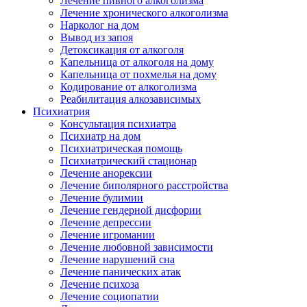
Лечение пивного алкоголизма
Лечение хронического алкоголизма
Нарколог на дом
Вывод из запоя
Детоксикация от алкоголя
Капельница от алкоголя на дому
Капельница от похмелья на дому
Кодирование от алкоголизма
Реабилитация алкозависимых
Психиатрия
Консультация психиатра
Психиатр на дом
Психиатрическая помощь
Психиатрический стационар
Лечение анорексии
Лечение биполярного расстройства
Лечение булимии
Лечение гендерной дисфории
Лечение депрессии
Лечение игромании
Лечение любовной зависимости
Лечение нарушений сна
Лечение панических атак
Лечение психоза
Лечение социопатии