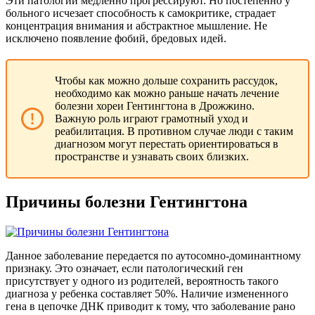
Эти патологии медленно прогрессируют. Но постепенно у
больного исчезает способность к самокритике, страдает
концентрация внимания и абстрактное мышление. Не
исключено появление фобий, бредовых идей.
Чтобы как можно дольше сохранить рассудок,
необходимо как можно раньше начать лечение
болезни хореи Гентингтона в Дрожжино.
Важную роль играют грамотный уход и
реабилитация. В противном случае люди с таким
диагнозом могут перестать ориентироваться в
пространстве и узнавать своих близких.
Причины болезни Гентингтона
Данное заболевание передается по аутосомно-доминантному
признаку. Это означает, если патологический ген
присутствует у одного из родителей, вероятность такого
диагноза у ребенка составляет 50%. Наличие измененного
гена в цепочке ДНК приводит к тому, что заболевание рано