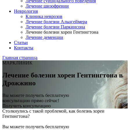
Лечение суицидального поведения
Лечение шизофрении
Неврология
Клиника неврозов
Лечение болезни Альцгеймера
Лечение болезни Паркинсона
Лечение болезни хореи Гентингтона
Лечение деменции
Статьи
Контакты
Главная страница
МАРКЛИНИК
Лечение болезни хореи Гентингтона в
Дрожжино
Вы можете получить бесплатную
консультацию прямо сейчас!
Получить консультацию
Столкнулись с такой проблемой, как болезнь хореи
Гентингтона?
Вы можете получить бесплатную