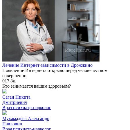
Лечение Интернет-зависимости в Дрожжино
Появление Интернета открыло перед человечеством
совершенно
0
17.8к.
Кто занимается вашим здоровьем?
Саган Никита
Дмитриевич
Врач психиатр-нарколог
Мухамадеев Александр
Павлович
Врач психиатр-нарколог