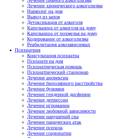
Лечение пивного алкоголизма
Лечение хронического алкоголизма
Нарколог на дом
Вывод из запоя
Детоксикация от алкоголя
Капельница от алкоголя на дому
Капельница от похмелья на дому
Кодирование от алкоголизма
Реабилитация алкозависимых
Психиатрия
Консультация психиатра
Психиатр на дом
Психиатрическая помощь
Психиатрический стационар
Лечение анорексии
Лечение биполярного расстройства
Лечение булимии
Лечение гендерной дисфории
Лечение депрессии
Лечение игромании
Лечение любовной зависимости
Лечение нарушений сна
Лечение панических атак
Лечение психоза
Лечение социопатии