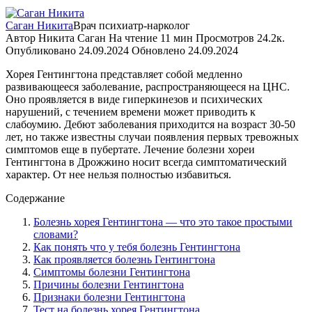
Саган Никита
Врач психиатр-нарколог
Автор
Никита Саган
На чтение
11 мин
Просмотров
24.2к.
Опубликовано
24.09.2024
Обновлено
24.09.2024
Хорея Гентингтона представляет собой медленно
развивающееся заболевание, распространяющееся на ЦНС.
Оно проявляется в виде гиперкинезов и психических
нарушений, с течением времени может приводить к
слабоумию. Дебют заболевания приходится на возраст 30-50
лет, но также известны случаи появления первых тревожных
симптомов еще в пубертате. Лечение болезни хореи
Гентингтона в Дрожжино носит всегда симптоматический
характер. От нее нельзя полностью избавиться.
Содержание
Болезнь хорея Гентингтона — что это такое простыми
словами?
Как понять что у тебя болезнь Гентингтона
Как проявляется болезнь Гентингтона
Симптомы болезни Гентингтона
Причины болезни Гентингтона
Признаки болезни Гентингтона
Тест на болезнь хорея Гентингтона