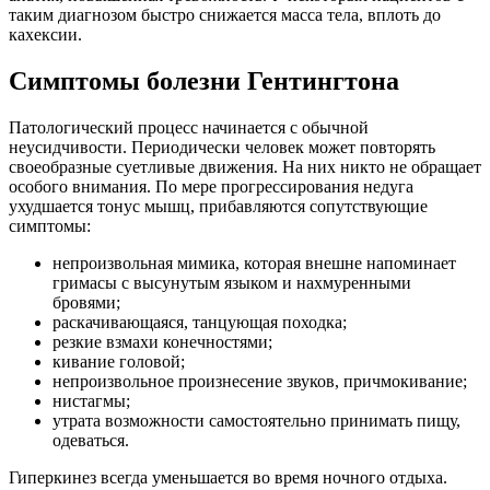
таким диагнозом быстро снижается масса тела, вплоть до
кахексии.
Симптомы болезни Гентингтона
Патологический процесс начинается с обычной
неусидчивости. Периодически человек может повторять
своеобразные суетливые движения. На них никто не обращает
особого внимания. По мере прогрессирования недуга
ухудшается тонус мышц, прибавляются сопутствующие
симптомы:
непроизвольная мимика, которая внешне напоминает
гримасы с высунутым языком и нахмуренными
бровями;
раскачивающаяся, танцующая походка;
резкие взмахи конечностями;
кивание головой;
непроизвольное произнесение звуков, причмокивание;
нистагмы;
утрата возможности самостоятельно принимать пищу,
одеваться.
Гиперкинез всегда уменьшается во время ночного отдыха.