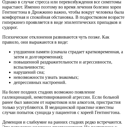
Однако в случае стресса или перевозбуждения все симптомы
нарастают. Именно поэтому во время лечения болезни хореи
Гентингтона в Дрожжино важно, чтобы вокруг человека была
комфортная и спокойная обстановка. В подростковом возрасте
гиперкинез проявляется в виде эпилептических припадков и
судорог.
Психические отклонения развиваются чуть позже. Как
правило, они выражаются в виде:
ухудшения памяти (сначала страдает кратковременная, а
затем и долговременная);
повышенной раздражительности и агрессивности,
вспыльчивости;
нарушений сна;
невозможности узнать знакомых;
депрессивных настроений.
На более поздних стадиях возможно появление
галлюцинаций, немотивированной агрессии. Если больной
ранее был зависим от наркотиков или алкоголя, пристрастия
только усугубляются. В медицинской практике известны
случаи попыток суицида у пациентов с хореей Гентингтона.
Деменция и слабоумие на ранних стадиях редко встречаются.