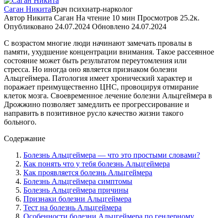
Саган Никита
Врач психиатр-нарколог
Автор
Никита Саган
На чтение
10 мин
Просмотров
25.2к.
Опубликовано
24.07.2024
Обновлено
24.07.2024
С возрастом многие люди начинают замечать провалы в
памяти, ухудшение концентрации внимания. Такое рассеянное
состояние может быть результатом переутомления или
стресса. Но иногда оно является признаком болезни
Альцгеймера. Патология имеет хронический характер и
поражает преимущественно ЦНС, провоцируя отмирание
клеток мозга. Своевременное лечение болезни Альцгеймера в
Дрожжино позволяет замедлить ее прогрессирование и
направить в позитивное русло качество жизни такого
больного.
Содержание
Болезнь Альцгеймера — что это простыми словами?
Как понять что у тебя болезнь Альцгеймера
Как проявляется болезнь Альцгеймера
Болезнь Альцгеймера симптомы
Болезнь Альцгеймера причины
Признаки болезни Альцгеймера
Тест на болезнь Альцгеймера
Особенности болезни Альцгеймера по гендерному