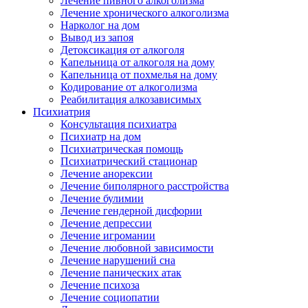
Лечение пивного алкоголизма
Лечение хронического алкоголизма
Нарколог на дом
Вывод из запоя
Детоксикация от алкоголя
Капельница от алкоголя на дому
Капельница от похмелья на дому
Кодирование от алкоголизма
Реабилитация алкозависимых
Психиатрия
Консультация психиатра
Психиатр на дом
Психиатрическая помощь
Психиатрический стационар
Лечение анорексии
Лечение биполярного расстройства
Лечение булимии
Лечение гендерной дисфории
Лечение депрессии
Лечение игромании
Лечение любовной зависимости
Лечение нарушений сна
Лечение панических атак
Лечение психоза
Лечение социопатии